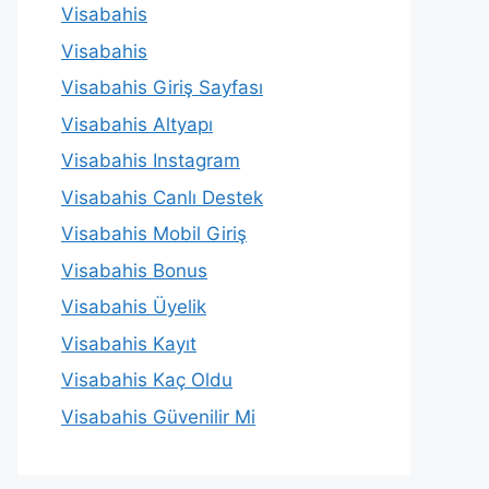
Visabahis
Visabahis
Visabahis Giriş Sayfası
Visabahis Altyapı
Visabahis Instagram
Visabahis Canlı Destek
Visabahis Mobil Giriş
Visabahis Bonus
Visabahis Üyelik
Visabahis Kayıt
Visabahis Kaç Oldu
Visabahis Güvenilir Mi