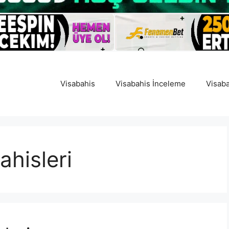
Visabahis
Visabahis İnceleme
Visaba
ahisleri