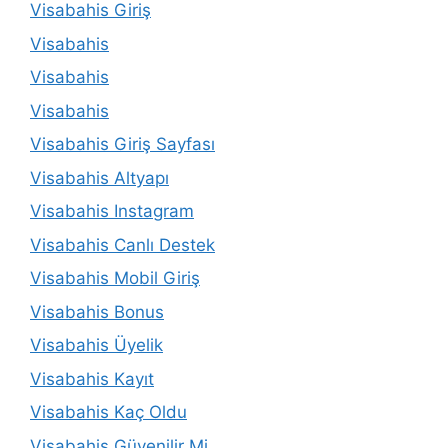
Visabahis Giriş
Visabahis
Visabahis
Visabahis
Visabahis Giriş Sayfası
Visabahis Altyapı
Visabahis Instagram
Visabahis Canlı Destek
Visabahis Mobil Giriş
Visabahis Bonus
Visabahis Üyelik
Visabahis Kayıt
Visabahis Kaç Oldu
Visabahis Güvenilir Mi