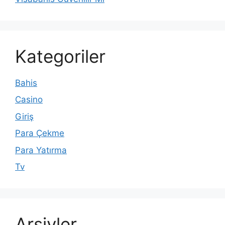
Kategoriler
Bahis
Casino
Giriş
Para Çekme
Para Yatırma
Tv
Arşivler