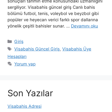
sonuçları tahmin etme konusundaki uzmanlığını
sergiliyor. Visabahis güncel giriş Canlı bahis
bölümü futbol, tenis, voleybol ve beyzbol gibi
popüler ve heyecan verici farklı spor dallarına
yönelik çeşitli bahisler sunar. …
Devamını oku
Kategoriler
Giriş
Etiketler
Visabahis Güncel Giriş
,
Visabahis Üye
Hesapları
Yorum yap
Son Yazılar
Visabahis Adresi