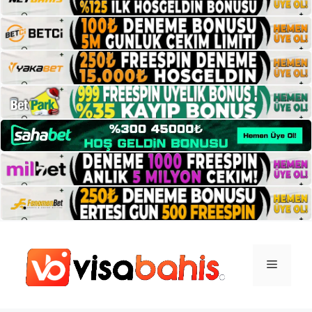
İçeriğe
atla
Menü